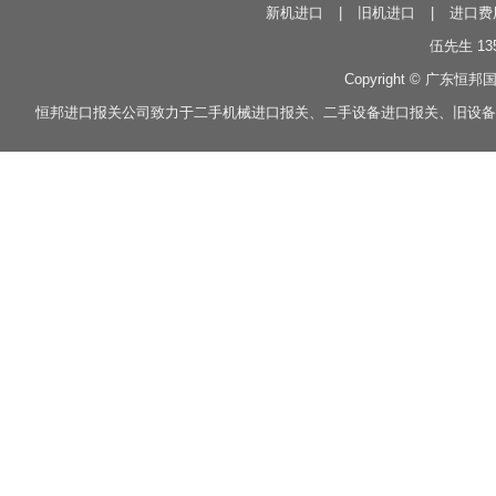
新机进口
|
旧机进口
|
进口费
伍先生 135
Copyright © 广东恒邦
恒邦
进口报关
公司致力于
二手机械进口报关
、
二手设备进口报关
、
旧设备