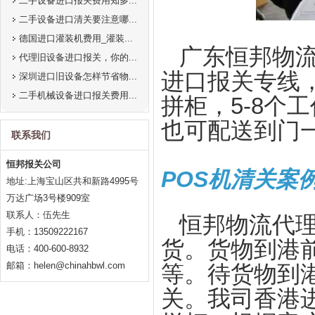
二手设备进口报关费用知多...
二手设备进口清关要注意哪...
德国进口灌装机费用_灌装...
广东恒邦物
代理旧设备进口报关，你的...
进口报关专线
深圳进口旧设备怎样节省物...
二手机械设备进口报关费用...
拼柜，5-8个
也可配送到门
联系我们
恒邦报关公司
POS机清关案
地址:上海宝山区共和新路4995号
万达广场3号楼909室
联系人：伍先生
恒邦物流代理
手机：13509222167
货。货物到港
电话：400-600-8932
邮箱：helen@chinahbwl.com
等。待货物到
关。我司香港