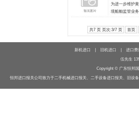
为进一步维护黄
境船舶监管业务
共7 页 页次:3/7 页
首页
新机进口
|
旧机进口
|
进口费
伍先生 135
Copyright © 广东恒邦
恒邦
进口报关
公司致力于
二手机械进口报关
、
二手设备进口报关
、
旧设备