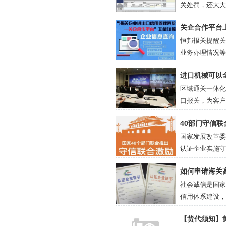
关处罚，还大大
助查询系统，引
关企合作平台
恒邦报关提醒关
业务办理情况等
超期办理相关海关
进口机械可以
区域通关一体化
口报关，为客户
本。...
40部门守信
国家发展改革委
认证企业实施守
如何申请海关
社会诚信是国家
信用体系建设，
将有力维护市场
【货代须知】
争力。...