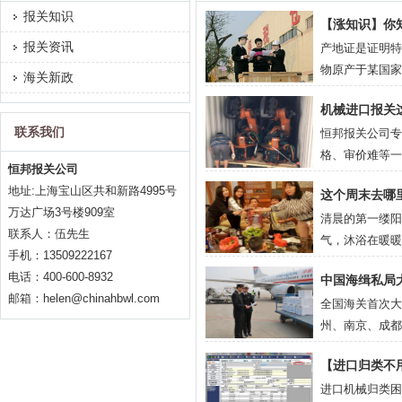
报关知识
【涨知识】你
报关资讯
产地证是证明特
物原产于某国家
海关新政
国关税减免（优
机械进口报关
（非优惠原产地
联系我们
恒邦报关公司专
格、审价难等一
恒邦报关公司
现场操作经验，
地址:上海宝山区共和新路4995号
这个周末去哪
万达广场3号楼909室
清晨的第一缕阳
联系人：伍先生
气，沐浴在暖暖
手机：13509222167
的别墅中度过。
电话：400-600-8932
中国海缉私局
享皇家园林别墅。 
邮箱：helen@chinahbwl.com
全国海关首次大
州、南京、成都
疑人32名，涉案
【进口归类不
进口机械归类困