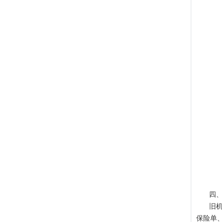
四
旧
保险单