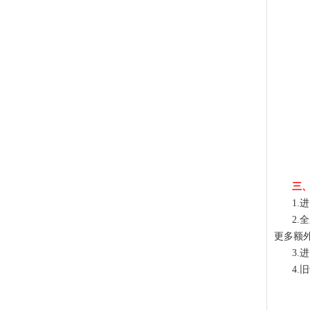
三
1
2
更多额
3.
4