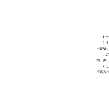
二
1
2
用途等
3
物一致
4
报真实